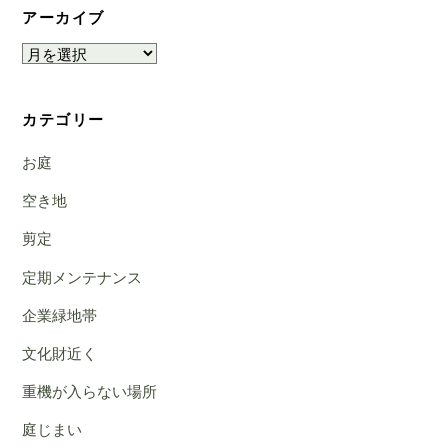
アーカイブ
ア
ー
カ
カテゴリー
イ
ブ
お庭
空き地
剪定
定期メンテナンス
企業緑地帯
文化財近く
重機が入らない場所
庭じまい