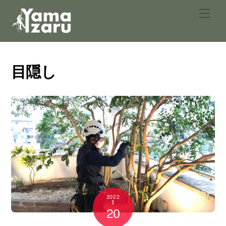
Skip
Men
to
content
目隠し
2022
1
20