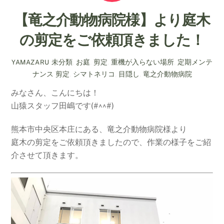
【竜之介動物病院様】より庭木
の剪定をご依頼頂きました！
未分類
,
お庭
,
剪定
,
重機が入らない場所
,
定期メンテ
YAMAZARU
ナンス
剪定
,
シマトネリコ
,
目隠し
,
竜之介動物病院
みなさん、こんにちは！
山猿スタッフ田嶋です(#^^#)
熊本市中央区本庄にある、竜之介動物病院様より
庭木の剪定をご依頼頂きましたので、作業の様子をご紹
介させて頂きます。