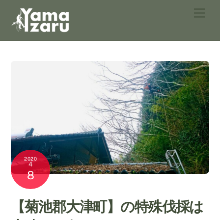
Skip
Men
to
content
2020
4
8
【菊池郡大津町】の特殊伐採は