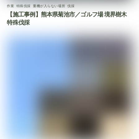
作業
,
特殊伐採
,
重機が入らない場所
,
伐採
【施工事例】熊本県菊池市／ゴルフ場 境界樹木
特殊伐採