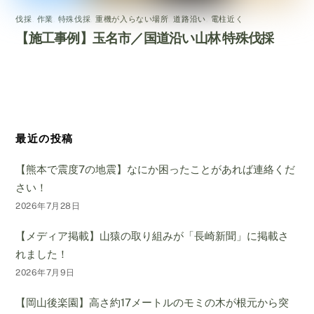
伐採
,
作業
,
特殊伐採
,
重機が入らない場所
,
道路沿い
,
電柱近く
【施工事例】玉名市／国道沿い山林 特殊伐採
最近の投稿
【熊本で震度7の地震】なにか困ったことがあれば連絡くだ
さい！
2026年7月28日
【メディア掲載】山猿の取り組みが「長崎新聞」に掲載さ
れました！
2026年7月9日
【岡山後楽園】高さ約17メートルのモミの木が根元から突