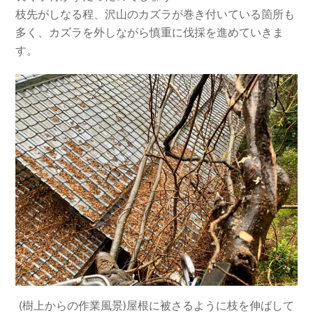
枝先がしなる程、沢山のカズラが巻き付いている箇所も
多く、カズラを外しながら慎重に伐採を進めていきま
す。
(樹上からの作業風景)屋根に被さるように枝を伸ばして