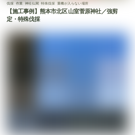
伐採
,
作業
,
神社仏閣
,
特殊伐採
,
重機が入らない場所
【施工事例】熊本市北区 山室菅原神社／強剪
定・特殊伐採