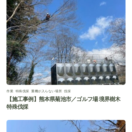
作業
,
特殊伐採
,
重機が入らない場所
,
伐採
【施工事例】熊本県菊池市／ゴルフ場 境界樹木
特殊伐採