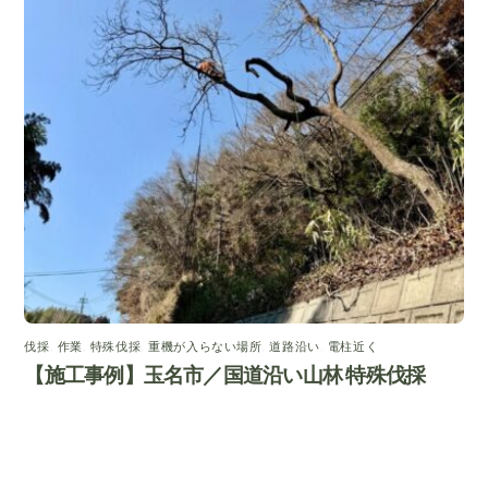
伐採
,
作業
,
特殊伐採
,
重機が入らない場所
,
道路沿い
,
電柱近く
【施工事例】玉名市／国道沿い山林 特殊伐採