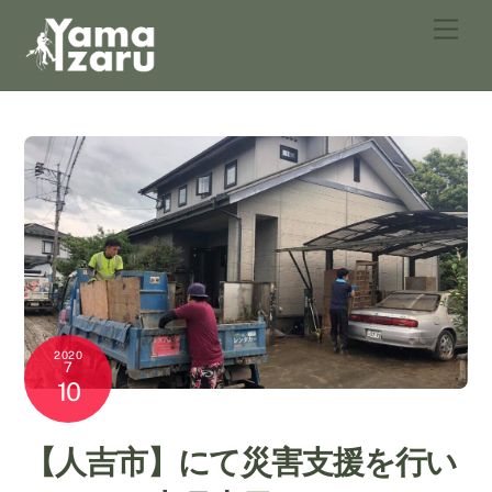
Skip
Men
to
content
2020
7
10
【人吉市】にて災害支援を行い