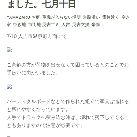
ました。七月十日
お庭
,
重機が入らない場所
,
道路沿い
,
電柱近く
,
空き
YAMAZARU
家
,
空き地
,
市街地
災害ゴミ
,
人吉
,
災害支援
,
豪雨
7/10 人吉市温泉町方面にて
ご高齢の方が荷物を出せなくて困っているとのことでお
手伝いに向かいました。
パーティクルボードなどで作られた組立て家具は濡れる
と壊れやすくなっています。
人手でトラックへ積み込む時は、壊れて落下してくるこ
ともありますので注意が必要です。