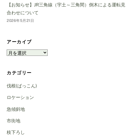
【お知らせ】JR三角線（宇土～三角間）倒木による運転見
合わせについて
2026年5月21日
アーカイブ
ア
ー
カ
カテゴリー
イ
ブ
伐根(ばっこん)
ロケーション
急傾斜地
市街地
枝下ろし