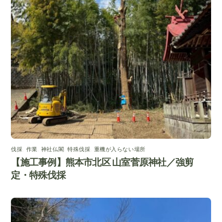
伐採
,
作業
,
神社仏閣
,
特殊伐採
,
重機が入らない場所
【施工事例】熊本市北区 山室菅原神社／強剪
定・特殊伐採