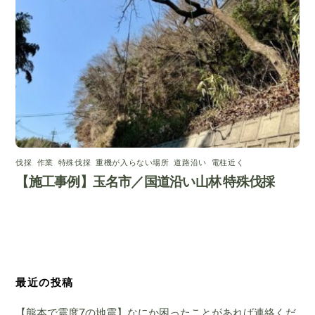
伐採
,
作業
,
特殊伐採
,
重機が入らない場所
,
道路沿い
,
電柱近く
【施工事例】玉名市／国道沿い山林 特殊伐採
最近の投稿
【熊本で震度7の地震】なにか困ったことがあれば連絡くだ