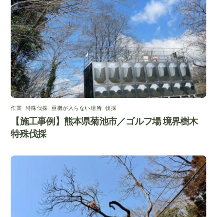
作業
,
特殊伐採
,
重機が入らない場所
,
伐採
【施工事例】熊本県菊池市／ゴルフ場 境界樹木
特殊伐採