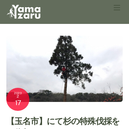
Skip
Men
to
content
2023
2
17
【玉名市】にて杉の特殊伐採を