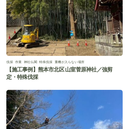
伐採
,
作業
,
神社仏閣
,
特殊伐採
,
重機が入らない場所
【施工事例】熊本市北区 山室菅原神社／強剪
定・特殊伐採