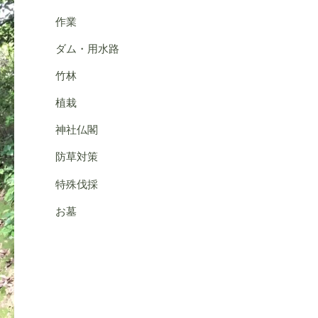
作業
ダム・用水路
竹林
植栽
神社仏閣
防草対策
特殊伐採
お墓