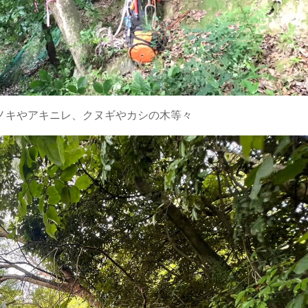
ノキやアキニレ、クヌギやカシの木等々