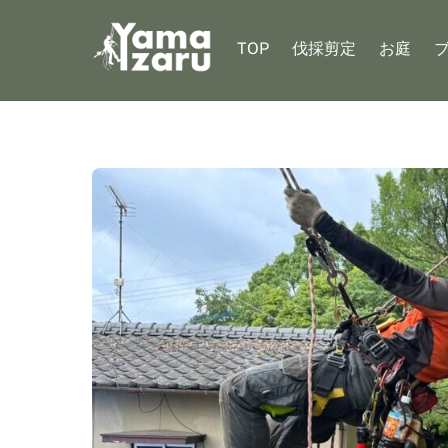
Skip
to
TOP
伐採剪定
お庭
content