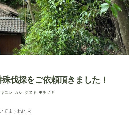
特殊伐採をご依頼頂きました！
アキニレ
,
カシ
,
クヌギ
,
モチノキ
ますね(^_^;