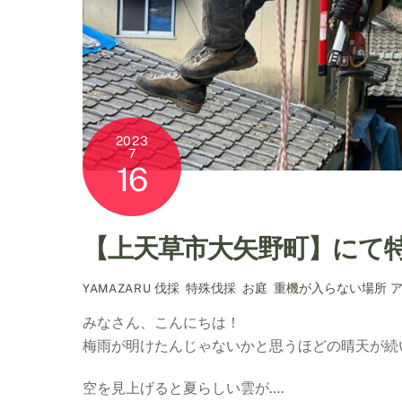
2023
7
16
【上天草市大矢野町】にて
伐採
,
特殊伐採
,
お庭
,
重機が入らない場所
YAMAZARU
みなさん、こんにちは！
梅雨が明けたんじゃないかと思うほどの晴天が続いて
空を見上げると夏らしい雲が….