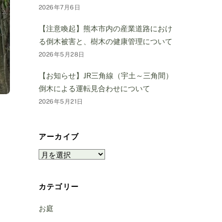
2026年7月6日
【注意喚起】熊本市内の産業道路におけ
る倒木被害と、樹木の健康管理について
2026年5月28日
【お知らせ】JR三角線（宇土～三角間）
倒木による運転見合わせについて
2026年5月21日
アーカイブ
ア
ー
カ
カテゴリー
イ
ブ
お庭