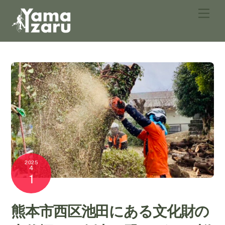
Skip
Men
to
content
2025
4
1
熊本市西区池田にある文化財の