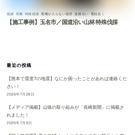
伐採
,
作業
,
特殊伐採
,
重機が入らない場所
,
道路沿い
,
電柱近く
【施工事例】玉名市／国道沿い山林 特殊伐採
最近の投稿
【熊本で震度7の地震】なにか困ったことがあれば連絡くだ
さい！
2026年7月28日
【メディア掲載】山猿の取り組みが「長崎新聞」に掲載さ
れました！
2026年7月9日