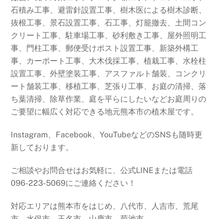
石積み工事、避雷針設置工事、樹木医による樹木診断、
抜根工事、景石設置工事、石工事、灯籠撤去、土間コン
クリート工事、駐車場工事、砂利敷き工事、屋外照明工
事、門柱工事、郵便受けポスト設置工事、新築外構工
事、カーポート工事、大木伐採工事、植栽工事、水栓柱
設置工事、外壁塗装工事、アスファルト舗装、コンクリ
ート舗装工事、移植工事、芝張り工事、お庭の清掃、落
ち葉清掃、除草作業、庭を平らにしたいなどお庭周りの
ご要望に幅広く対応できる地元熊本市の植木屋です。
Instagram、Facebook、YouTubeなどのSNSも随時更
新しております。
ご相談やお問合せはお気軽に、公式LINEまたは電話
096-223-5069にご連絡ください！
対応エリアは熊本市をはじめ、八代市、人吉市、荒尾
市、水俣市、玉名市、山鹿市、菊池市