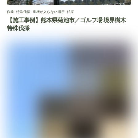
作業
,
特殊伐採
,
重機が入らない場所
,
伐採
【施工事例】熊本県菊池市／ゴルフ場 境界樹木
特殊伐採