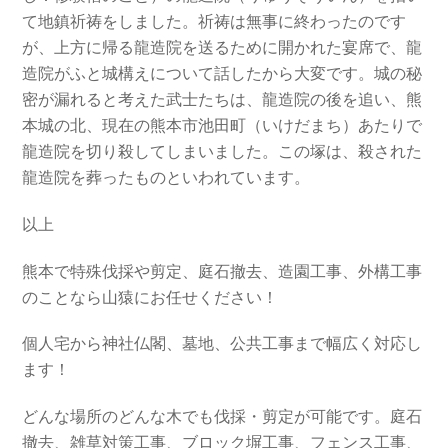
て地鎮祈祷をしました。祈祷は無事に終わったのです
が、上方に帰る龍造院を送るために開かれた宴席で、龍
造院がふと城構えについて話したから大変です。城の秘
密が漏れると考えた武士たちは、龍造院の後を追い、熊
本城の北、現在の熊本市池田町（いけだまち）あたりで
龍造院を切り殺してしまいました。この塚は、殺された
龍造院を葬ったものといわれています。
以上
熊本で特殊伐採や剪定、庭石撤去、造園工事、外構工事
のことなら山猿にお任せください！
個人宅から神社仏閣、墓地、公共工事まで幅広く対応し
ます！
どんな場所のどんな木でも伐採・剪定が可能です。庭石
撤去、雑草対策工事、ブロック塀工事、フェンス工事、