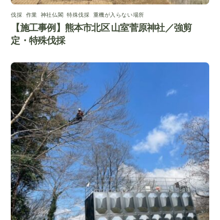
伐採
,
作業
,
神社仏閣
,
特殊伐採
,
重機が入らない場所
【施工事例】熊本市北区 山室菅原神社／強剪
定・特殊伐採