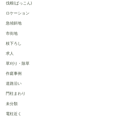
ブ
伐根(ばっこん)
ロケーション
急傾斜地
市街地
枝下ろし
求人
草刈り・除草
作庭事例
道路沿い
門柱まわり
未分類
電柱近く