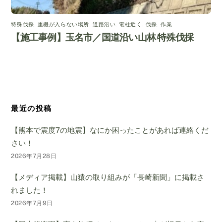
特殊伐採
,
重機が入らない場所
,
道路沿い
,
電柱近く
,
伐採
,
作業
【施工事例】玉名市／国道沿い山林 特殊伐採
最近の投稿
【熊本で震度7の地震】なにか困ったことがあれば連絡くだ
さい！
2026年7月28日
【メディア掲載】山猿の取り組みが「長崎新聞」に掲載さ
れました！
2026年7月9日