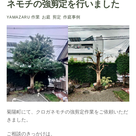
ネモチの強剪定を行いました
作業
,
お庭
,
剪定
,
作庭事例
YAMAZARU
菊陽町にて、クロガネモチの強剪定作業をご依頼いただ
きました。
ご相談のきっかけは、