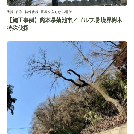
伐採
,
作業
,
特殊伐採
,
重機が入らない場所
【施工事例】熊本県菊池市／ゴルフ場 境界樹木
特殊伐採