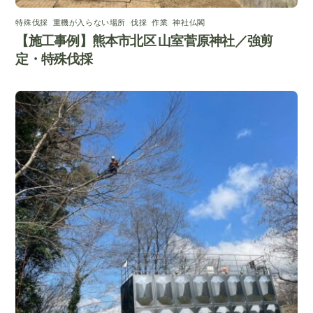
特殊伐採
,
重機が入らない場所
,
伐採
,
作業
,
神社仏閣
【施工事例】熊本市北区 山室菅原神社／強剪
定・特殊伐採