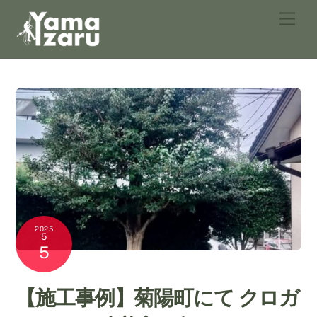
Skip
Men
to
content
2025
5
5
【施工事例】菊陽町にて クロガ