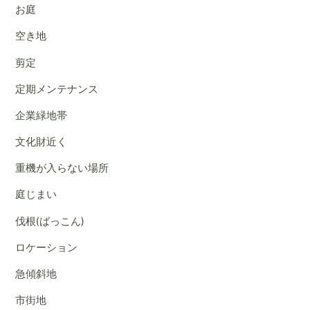
ブ
お庭
空き地
剪定
定期メンテナンス
企業緑地帯
文化財近く
重機が入らない場所
庭じまい
伐根(ばっこん)
ロケーション
急傾斜地
市街地