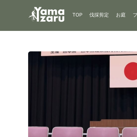
Skip
to
TOP
伐採剪定
お庭
content