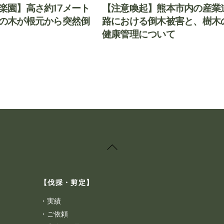
楽園】高さ約17メート
【注意喚起】熊本市内の産業
の木が根元から突然倒
路における倒木被害と、樹木
健康管理について
Back
To
Top
【伐採・剪定】
・
実績
・
ご依頼