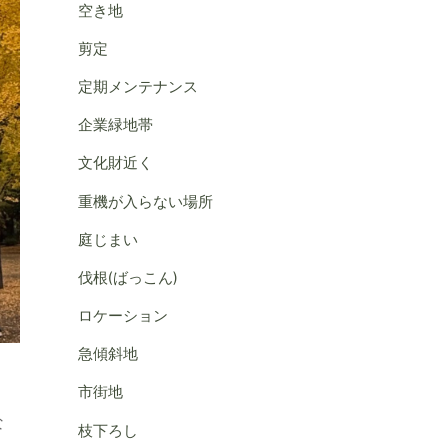
空き地
剪定
定期メンテナンス
企業緑地帯
文化財近く
重機が入らない場所
庭じまい
伐根(ばっこん)
ロケーション
急傾斜地
市街地
な
枝下ろし