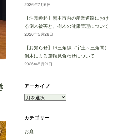
2026年7月6日
【注意喚起】熊本市内の産業道路におけ
る倒木被害と、樹木の健康管理について
2026年5月28日
【お知らせ】JR三角線（宇土～三角間）
倒木による運転見合わせについて
2026年5月21日
き
アーカイブ
ア
ー
カ
カテゴリー
イ
ブ
お庭