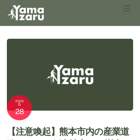
Skip
Men
to
content
2026
5
28
【注意喚起】熊本市内の産業道