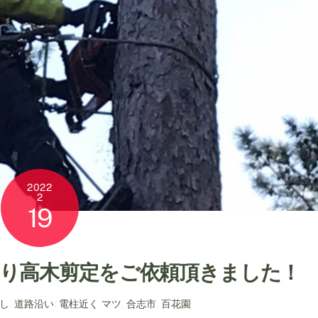
2022
2
19
り高木剪定をご依頼頂きました！
し
,
道路沿い
,
電柱近く
マツ
,
合志市
,
百花園