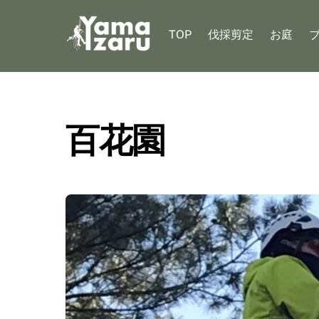
Skip
to
TOP
伐採剪定
お庭
content
百花園