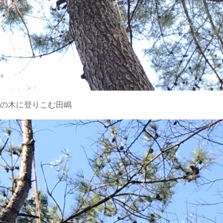
の木に登りこむ田嶋