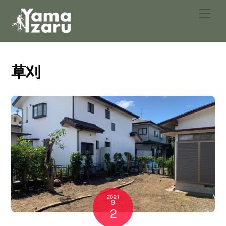
Skip
Men
to
content
草刈
2021
9
2