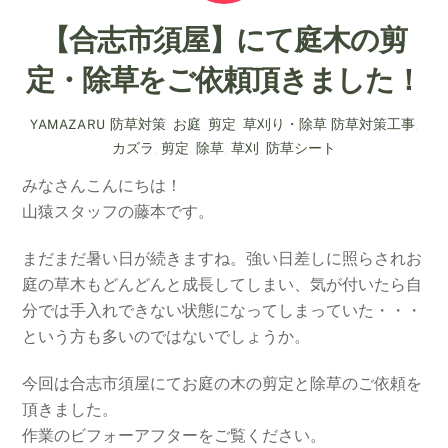
【合志市須屋】にて庭木の剪
定・除草をご依頼頂きました！
防草対策
,
お庭
,
剪定
,
草刈り・除草
防草対策工事
,
YAMAZARU
カズラ
,
剪定
,
除草
,
草刈
,
防草シート
みなさんこんにちは！
山猿スタッフの藤本です。
まだまだ暑い日が続きますね。強い日差しに照らされお
庭の草木もどんどんと成長してしまい、気が付いたら自
分では手入れできない状態になってしまっていた・・・
という方も多いのではないでしょうか。
今回は合志市須屋にてお庭の木の剪定と除草のご依頼を
頂きました。
作業のビフォーアフターをご覧ください。