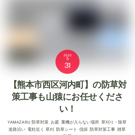
2020
5
31
【熊本市西区河内町】の防草対
策工事も山猿にお任せくださ
い！
防草対策
,
お庭
,
重機が入らない場所
,
草刈り・除草
,
YAMAZARU
道路沿い
,
電柱近く
草刈
,
防草シート
,
伐採
,
防草対策工事
,
雑草
,