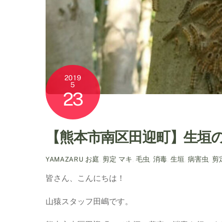
2019
5
23
【熊本市南区田迎町】生垣
お庭
,
剪定
マキ
,
毛虫
,
消毒
,
生垣
,
病害虫
,
剪
YAMAZARU
皆さん、こんにちは！
山猿スタッフ田嶋です。