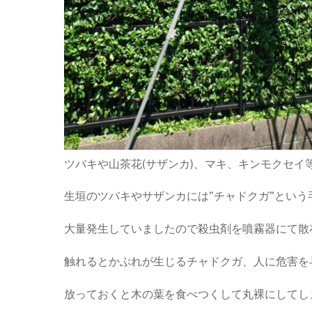
ツバキや山茶花(サザンカ)、マキ、キンモクセイ等
生垣のツバキやサザンカには”チャドクガ”という
大量発生していましたので殺虫剤を噴霧器にて散
触れるとかぶれが生じるチャドクガ、人に危害を
放っておくと木の葉を食べつくして丸裸にしてし