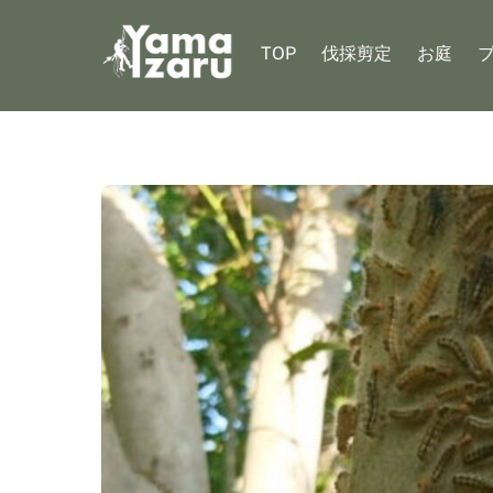
Skip
to
TOP
伐採剪定
お庭
content