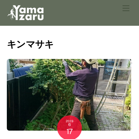
Skip
Men
to
content
キンマサキ
2019
6
17