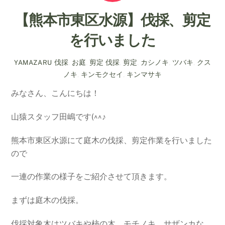
【熊本市東区水源】伐採、剪定
を行いました
伐採
,
お庭
,
剪定
伐採
,
剪定
,
カシノキ
,
ツバキ
,
クス
YAMAZARU
ノキ
,
キンモクセイ
,
キンマサキ
みなさん、こんにちは！
山猿スタッフ田嶋です(^^♪
熊本市東区水源にて庭木の伐採、剪定作業を行いました
ので
一連の作業の様子をご紹介させて頂きます。
まずは庭木の伐採。
伐採対象木はツバキや柿の木、モチノキ、サザンカな