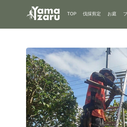
Skip
to
TOP
伐採剪定
お庭
content