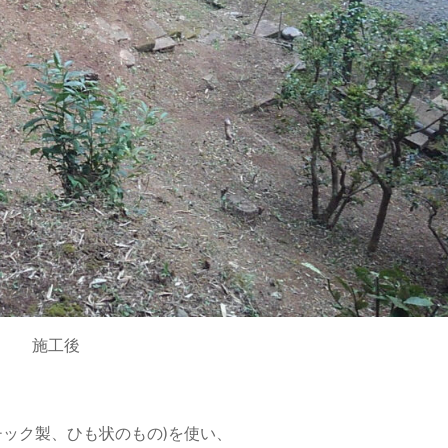
施工後
チック製、ひも状のもの)を使い、