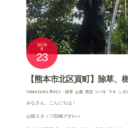
2019
8
23
【熊本市北区貢町】除草、
草刈り・除草
,
お庭
,
剪定
ツバキ
,
マキ
,
シダ
YAMAZARU
みなさん、こんにちは！
山猿スタッフ田嶋です(^^♪