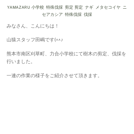
小学校
,
特殊伐採
,
剪定
剪定
,
ナギ
,
メタセコイヤ
,
ニ
YAMAZARU
セアカシア
,
特殊伐採
,
伐採
みなさん、こんにちは！
山猿スタッフ田嶋です(^^♪
熊本市南区刈草町、力合小学校にて樹木の剪定、伐採を
行いました。
一連の作業の様子をご紹介させて頂きます。