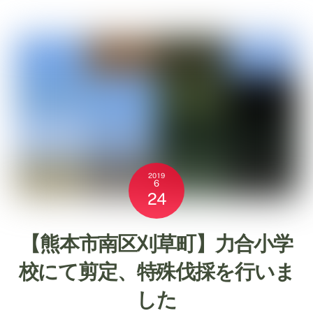
2019
6
24
【熊本市南区刈草町】力合小学
校にて剪定、特殊伐採を行いま
した