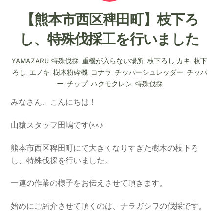
【熊本市西区稗田町】枝下ろ
し、特殊伐採工を行いました
特殊伐採
,
重機が入らない場所
,
枝下ろし
カキ
,
枝下
YAMAZARU
ろし
,
エノキ
,
樹木粉砕機
,
コナラ
,
チッパーシュレッダー
,
チッパ
ー
,
チップ
,
ハクモクレン
,
特殊伐採
みなさん、こんにちは！
山猿スタッフ田嶋です(^^♪
熊本市西区稗田町にて大きくなりすぎた樹木の枝下ろ
し、特殊伐採を行いました。
一連の作業の様子をお伝えさせて頂きます。
始めにご紹介させて頂くのは、ナラガシワの伐採です。