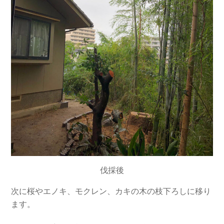
伐採後
次に桜やエノキ、モクレン、カキの木の枝下ろしに移り
ます。