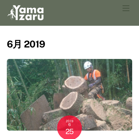
Skip
Men
to
content
6月 2019
2019
6
25